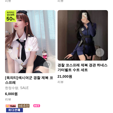
리뷰
리뷰
경찰 코스프레 제복 경관 하네스
가터벨트 수트 세트
21,000원
[옥의티]섹시여군 경찰 제복 코
리뷰
스프레
한정수량, SALE
6,000원
리뷰