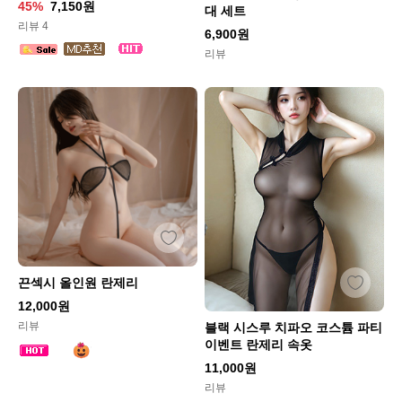
45%
7,150원
대 세트
리뷰 4
6,900원
리뷰
끈섹시 올인원 란제리
12,000원
리뷰
블랙 시스루 치파오 코스튬 파티
이벤트 란제리 속옷
11,000원
리뷰