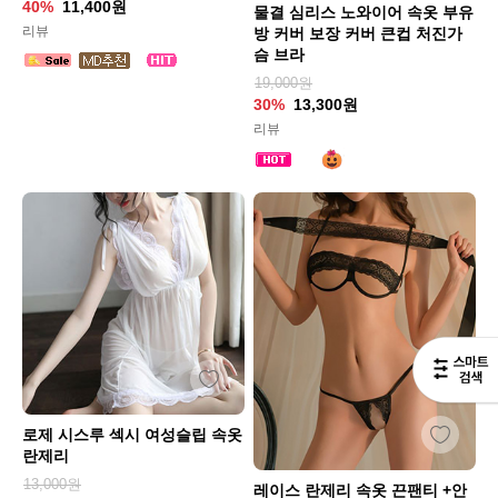
40%
11,400원
물결 심리스 노와이어 속옷 부유
리뷰
방 커버 보장 커버 큰컵 처진가
슴 브라
19,000원
30%
13,300원
리뷰
로제 시스루 섹시 여성슬립 속옷
란제리
13,000원
레이스 란제리 속옷 끈팬티 +안