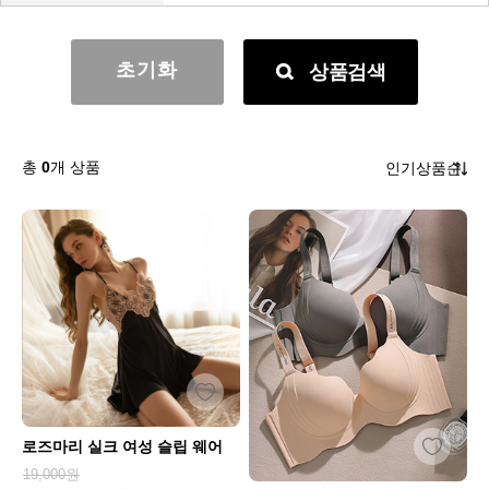
초기화
상품검색
총
0
개 상품
로즈마리 실크 여성 슬립 웨어
19,000원