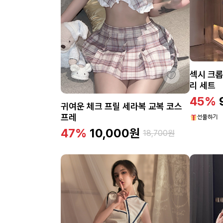
섹시 크롭
리 세트
45%
귀여운 체크 프릴 세라복 교복 코스
프레
47%
10,000
원
18,700
원