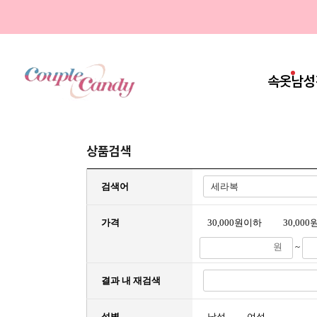
속옷
남성
상품검색
검색어
가격
30,000원이하
30,000원
원
~
결과 내 재검색
성별
남성
여성