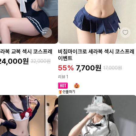
라복 교복 섹시 코스프레
비침마이크로 세라복 섹시 코스프레
이벤트
24,000
원
32,000
원
55%
7,700
원
17,000
원
리뷰 1