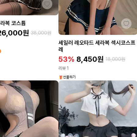
세라복 코스튬
26,000
원
38,000
원
세일러 레오타드 세라복 섹시코스프
레
53%
8,450
원
18,000
원
리뷰 1