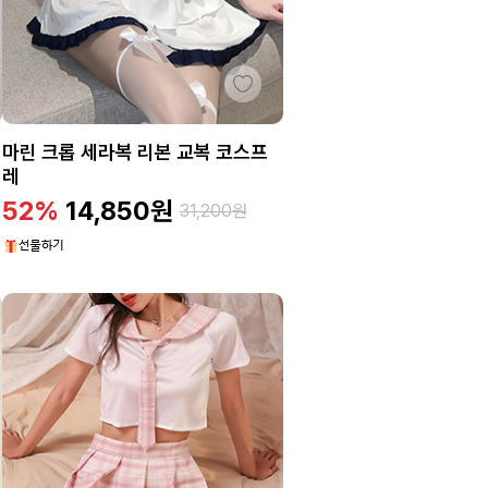
마린 크롭 세라복 리본 교복 코스프
레
52%
14,850
원
31,200
원