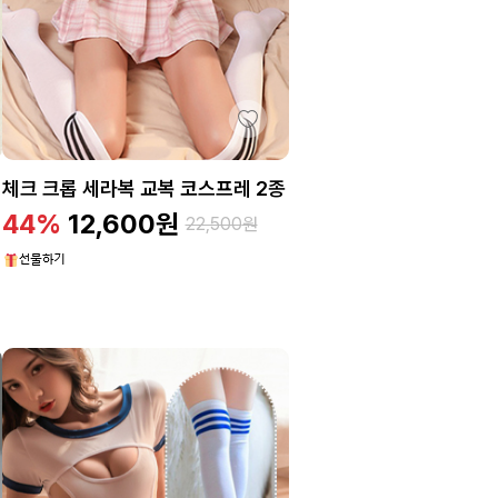
체크 크롭 세라복 교복 코스프레 2종
44%
12,600
원
22,500
원