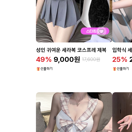
성인 귀여운 세라복 코스프레 제복
입학식 세
49%
9,000
원
25%
17,600
원