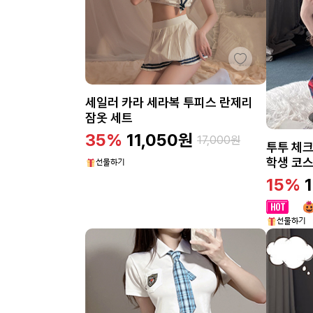
세일러 카라 세라복 투피스 란제리
잠옷 세트
35%
11,050
원
17,000
원
투투 체크
학생 코
15%