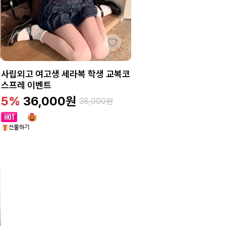
사립외고 여고생 세라복 학생 교복코
스프레 이벤트
5%
36,000
원
38,000
원