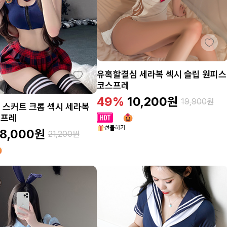
유혹할결심 세라복 섹시 슬립 원피스
코스프레
49%
10,200
원
19,900
원
 스커트 크롭 섹시 세라복
스프레
18,000
원
21,200
원