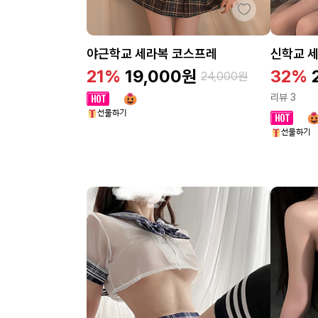
야근학교 세라복 코스프레
신학교 
21%
19,000
원
32%
24,000
원
리뷰 3