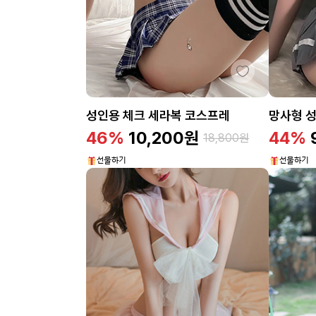
성인용 체크 세라복 코스프레
망사형 
46%
10,200
원
44%
18,800
원