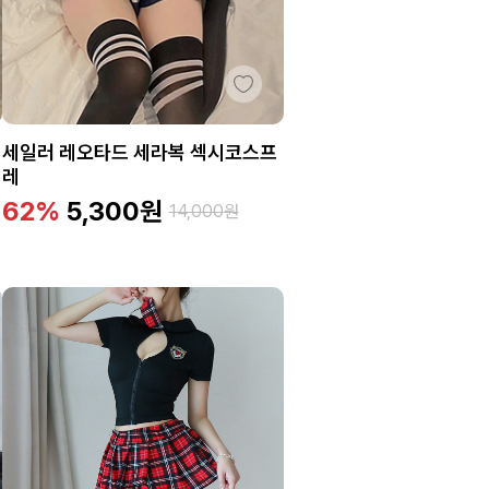
세일러 레오타드 세라복 섹시코스프
레
62%
5,300
원
14,000
원