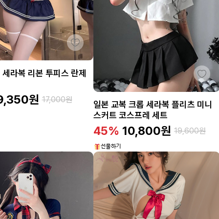
 세라복 리본 투피스 란제
9,350
원
17,000
원
일본 교복 크롭 세라복 플리츠 미니
스커트 코스프레 세트
45%
10,800
원
19,600
원