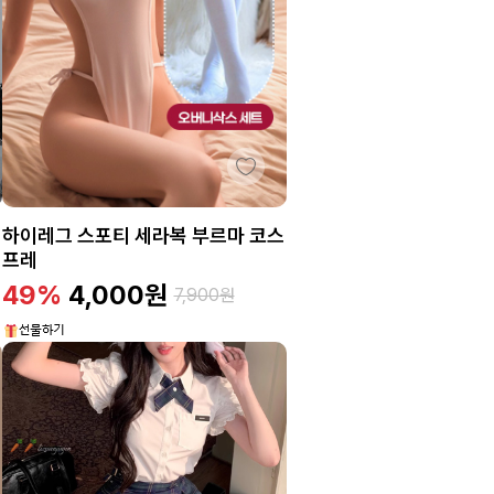
하이레그 스포티 세라복 부르마 코스
프레
49%
4,000
원
7,900
원