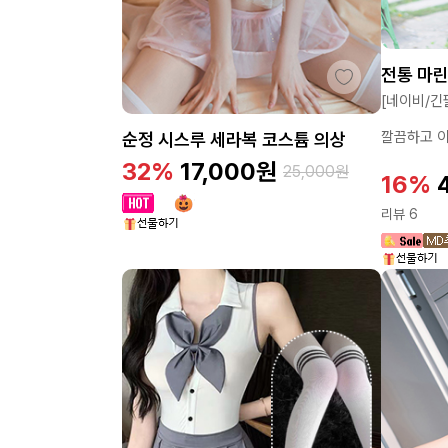
전통 마
[네이비/긴팔
깔끔하고 
순정 시스루 세라복 코스튬 의상
32%
17,000
원
25,000
원
16%
리뷰 6