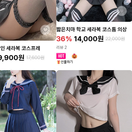
짧은치마 학교 세라복 코스튬 의상
36%
14,000
원
22,000
원
리뷰 2
성인 세라복 코스프레
9,900
원
17,600
원