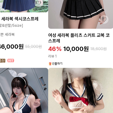
린 세라복 섹시코스프레
&반팔/5size]
이쁜 세라복
여성 세라복 플리츠 스커트 교복 코
스프레
46,000
원
55,000
원
46%
10,000
원
18,600
원
리뷰 1