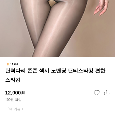
탄력다리 쫀쫀 섹시 노밴딩 팬티스타킹 편한
스타킹
12,000
원
190원 적립
0개 리뷰 >