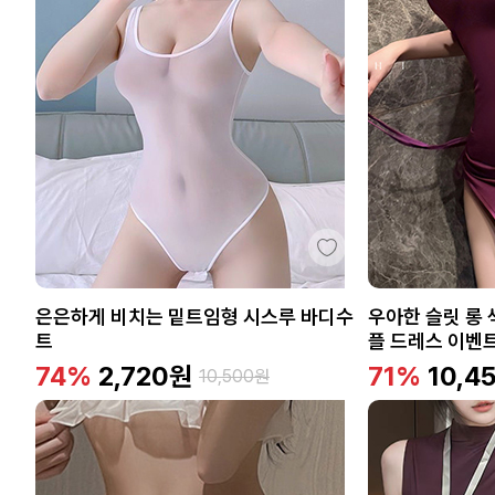
은은하게 비치는 밑트임형 시스루 바디수
우아한 슬릿 롱
트
플 드레스 이벤
74%
2,720
원
71%
10,4
10,500
원