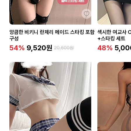
앙큼한 비키니 란제리 메이드 스타킹 포함
섹시한 여교사 
구성
+스타킹 세트
54%
9,520
원
48%
5,00
20,600
원