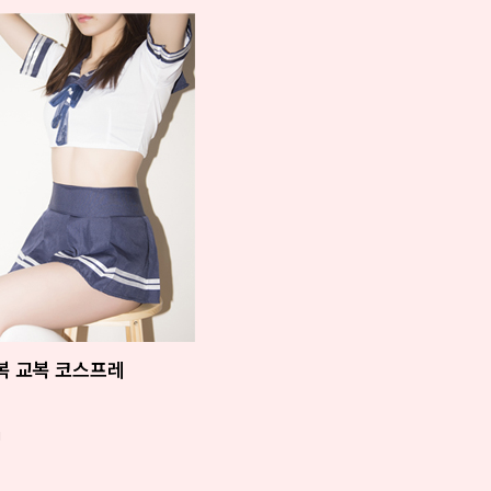
복 교복 코스프레
!