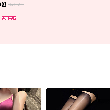
0
원
15,470
원