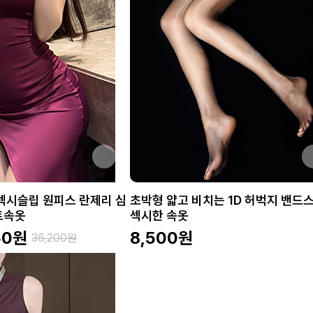
 섹시슬립 원피스 란제리 심
초박형 얇고 비치는 1D 허벅지 밴드
트속옷
섹시한 속옷
50
원
8,500
원
36,200
원