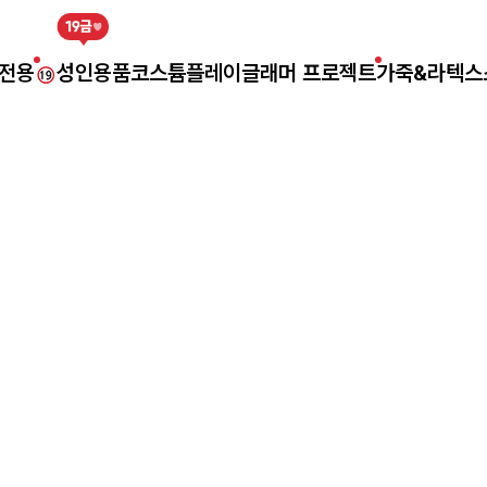
전용
성인용품
코스튬플레이
글래머 프로젝트
가죽&라텍스