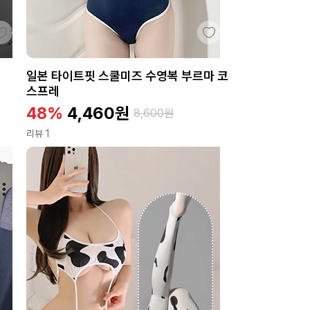
일본 타이트핏 스쿨미즈 수영복 부르마 코
스프레
48%
4,460
원
8,600
원
리뷰 1