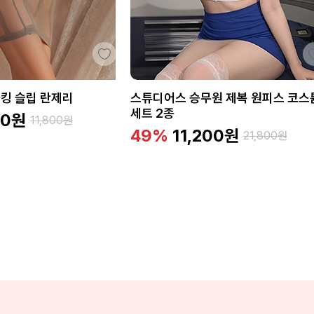
킹 슬립 란제리
스튜디어스 승무원 제복 원피스 코스
세트 2종
60
원
11,800
원
49%
11,200
원
21,800
원