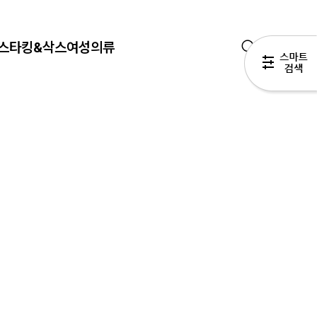
스타킹&삭스
여성의류
0