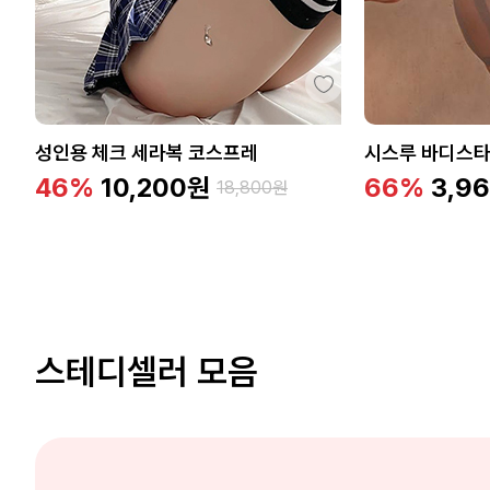
성인용 체크 세라복 코스프레
시스루 바디스타
46%
10,200
원
66%
3,9
18,800
원
스테디셀러 모음