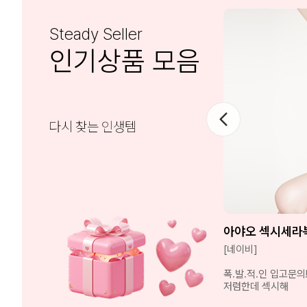
Steady Seller
인기상품 모음
다시 찾는 인생템
아야오 섹시세라
[네이비]
폭.발.적.인 입고문의
저렴한데 섹시해