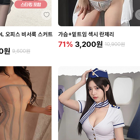
OL 오피스 비서룩 스커트
가슴+밑트임 섹시 란제리
71%
3,200
원
10,900
원
0
원
9,600
원