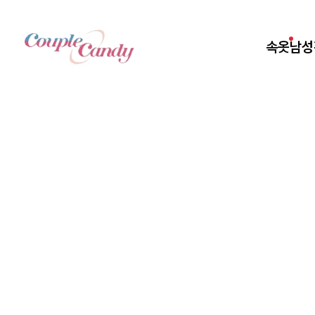
속옷
남성