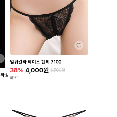
앞뒤갈라 레이스 팬티 7102
38%
4,000
원
6,500
원
스타킹
리뷰 1