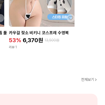
튬 풀
카우걸 젖소 비키니 코스프레 수영복
53%
6,370
원
13,500
원
리뷰 1
전체보기