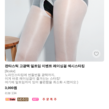
판타스틱 고광택 밑트임 이벤트 레이싱걸 섹시스타킹
[8color]
노라인스타킹에 번들번들 광택까지,
이게 바로 레이싱걸이 즐겨신는 스타킹!
여기에 밑트임까지 있어 불편함을 최소화 시켰어요:)
3,000원
리뷰 134