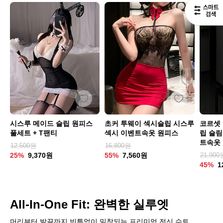
시스루 메이드 슬립 원피스
초커 투웨이 섹시슬립 시스루
코르셋
풀세트 + T팬티
섹시 이벤트속옷 원피스
립 슬림
트속옷
12,500원
16,800원
25%
9,370원
55%
7,560원
21,900
45%
1
All-In-One Fit: 완벽한 실루엣
머리부터 발끝까지 빈틈없이 밀착되는 프리미엄 전신 수트