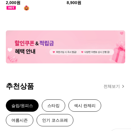
2,000원
8,900원
추천상품
전체보기
슬립/원피스
스타킹
섹시 란제리
여름시즌
인기 코스프레