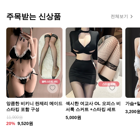
주목받는 신상품
전체보기
앙큼한 비키니 란제리 메이드
섹시한 여교사 OL 오피스 비
가슴+
스타킹 포함 구성
서룩 스커트 +스타킹 세트
3,200
11,900원
5,000원
20%
9,520원