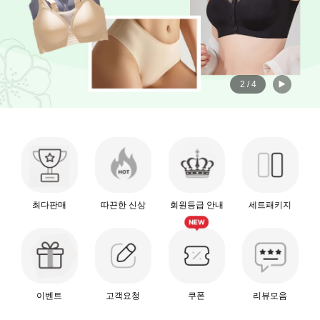
2
/
4
최다판매
따끈한 신상
회원등급 안내
세트패키지
이벤트
고객요청
쿠폰
리뷰모음