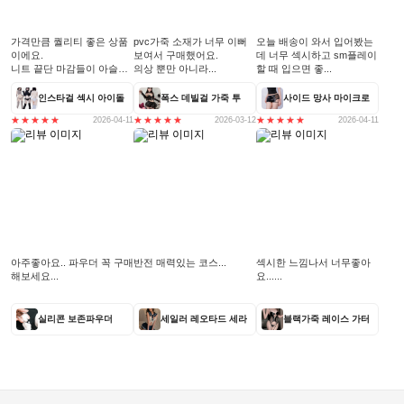
가격만큼 퀄리티 좋은 상품
pvc가죽 소재가 너무 이뻐
오늘 배송이 와서 입어봤는
이에요.
보여서 구매했어요.
데 너무 섹시하고 sm플레이
니트 끝단 마감들이 아슬아
의상 뿐만 아니라...
할 때 입으면 좋...
슬...
인스타걸 섹시 아이돌
폭스 데빌걸 가죽 투
사이드 망사 마이크로
2026-04-11
2026-03-12
2026-04-11
아주좋아요.. 파우더 꼭 구매
반전 매력있는 코스...
섹시한 느낌나서 너무좋아
해보세요...
요......
실리콘 보존파우더
세일러 레오타드 세라
블랙가죽 레이스 가터