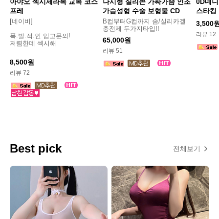
아야오 섹시세라복 교복 코스
나시형 실리콘 가짜가슴 인조
0D데니
프레
가슴성형 수술 보형물 CD
스타킹
[네이비]
B컵부터G컵까지 솜/실리카겔
3,500
충전제 두가지타입!!
리뷰 12
폭.발.적.인 입고문의!
65,000원
저렴한데 섹시해
리뷰 51
8,500원
리뷰 72
Best pick
전체보기