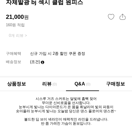
자체발광 bj 섹시 클럽 원피스
21,000
원
160원 적립
0개 리뷰 >
구매혜택
신규 가입 시 2종 할인 쿠폰 증정
배송정보
(조건)
상품정보
리뷰
Q&A
구매정보
(0)
(0)
시스루 거즈 스커트는 달빛에 흠뻑 젖어
무더운 신비로움을 선사합니다.
눈부시게 빛나는 다이아몬드가 온 몸을 휘날리며 빛의 파동이
솟아올라 눈부시게 빛나는 오늘밤 당신은 댄스 플로어의 댄스퀸~
볼드한 딥 브이 넥라인이 매력적인 라인을 드러냅니다.
반 쯤 가려진 가슴이 돋보입니다.