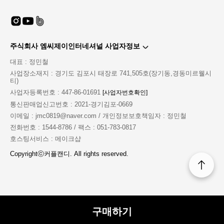
주식회사 엠씨제이인터네셔널 사업자정보
MD'S PICK COMMENT
대표 : 정민철
explanation of product
사업장소재지 : 경기도 김포시 태장로 741,505호(장기동,경동미르웰시
티)
섹시한 군복의 결정판
사업자등록번호 : 447-86-01691
[사업자번호확인]
남성들의 판타지 제복 코스튬으로 그를 사로 잡아보세요
통신판매업신고번호 : 2021-경기김포-0669
실제 군복과는 다르게 좀더 타이트하게 몸에 붙어서
한층더 섹시함이 뿜뿜뿜!!!
이메일 : jmc0819@naver.com / 개인정보보호책임자 : 정민철
초미니 스커트에 스타킹까지 한다면
전화번호 : 1544-8786 / 팩스 : 051-783-0817
200% 매력 충전
호스팅서비스 : 메이크샵
Copyrightⓒ커플캔디. All rights reserved.
구성품 : 넥타이 + 모자 + 상의 + 스커트
구매하기