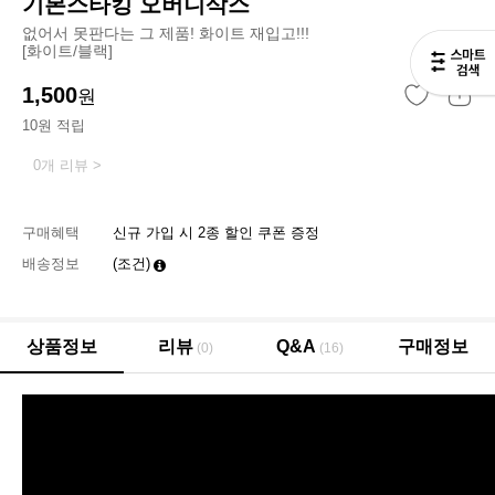
기본스타킹 오버니삭스
없어서 못판다는 그 제품! 화이트 재입고!!!
[화이트/블랙]
1,500
원
10원 적립
0개 리뷰 >
구매혜택
신규 가입 시 2종 할인 쿠폰 증정
배송정보
(조건)
상품정보
리뷰
Q&A
구매정보
(0)
(16)