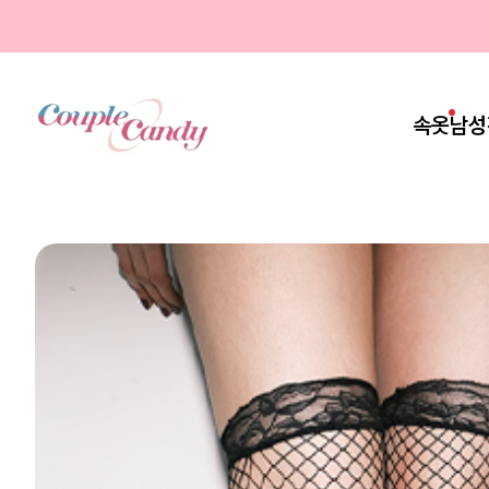
속옷
남성