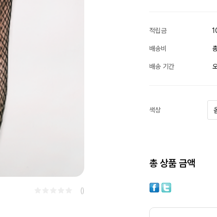
적립금
1
배송비
총
배송 기간
오
색상
총 상품 금액
()