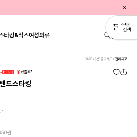
스타킹&삭스
여성의류
0
HOME
>
[본]중요재고
>
관리재고
 밴드스타킹
로~
950