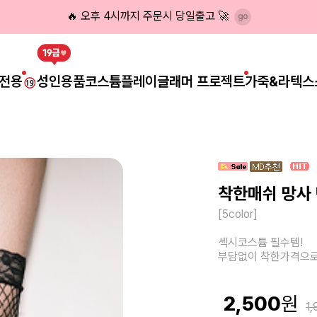
🔥 오후 4시까지 주문시 당일출고 🚀
전용
성인용품
코스튬플레이
글래머 프로젝트
가죽&라텍스
착한매쉬 망사
[5color]
섹시코스튬 필수템!
부담없이 착한가격으
2,500
1,