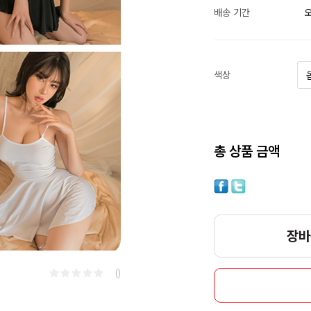
배송 기간
오
색상
총 상품 금액
장바
()