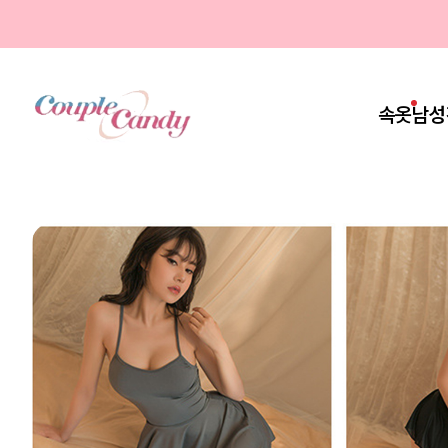
속옷
남성