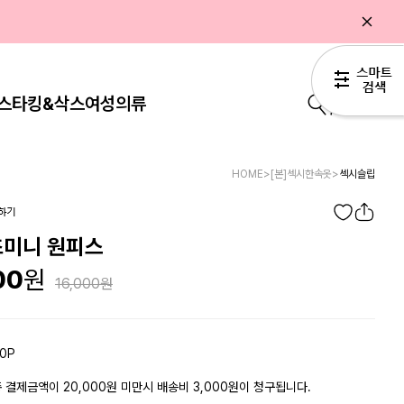
스타킹&삭스
여성의류
0
HOME
>
[본]섹시한속옷
>
섹시슬립
초미니 원피스
00
16,000
0P
 결제금액이 20,000원 미만시 배송비 3,000원이 청구됩니다.