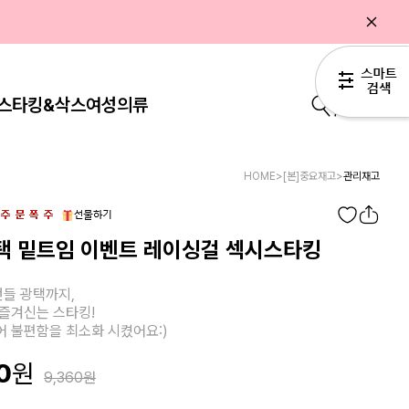
스타킹&삭스
여성의류
0
HOME
>
[본]중요재고
>
관리재고
택 밑트임 이벤트 레이싱걸 섹시스타킹
들 광택까지,
즐겨신는 스타킹!
 불편함을 최소화 시켰어요:)
0
9,360