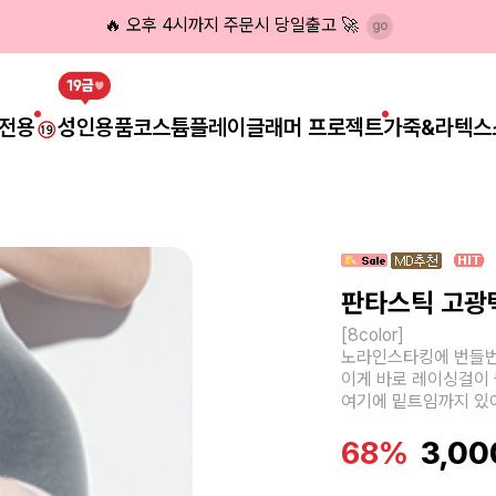
🔥 오후 4시까지 주문시 당일출고 🚀
전용
성인용품
코스튬플레이
글래머 프로젝트
가죽&라텍스
판타스틱 고광
[8color]
노라인스타킹에 번들번
이게 바로 레이싱걸이 
여기에 밑트임까지 있어
68%
3,00