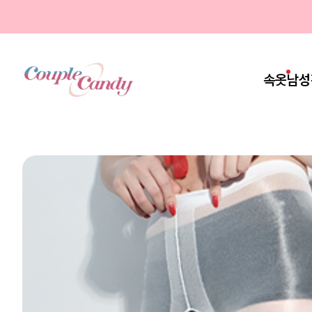
속옷
남성