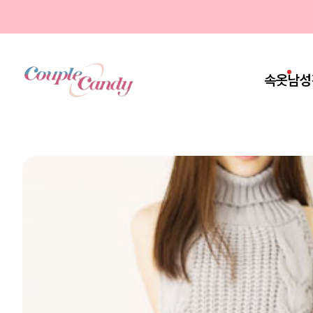
속옷
남성