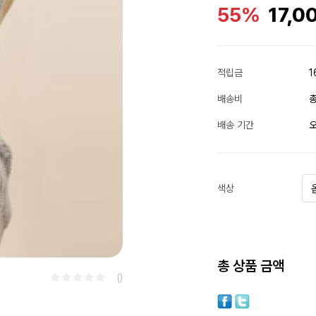
55%
17,0
적립금
1
배송비
총
배송 기간
오
색상
총 상품 금액
()