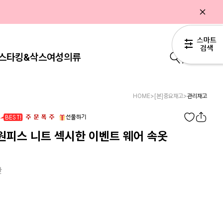
스타킹&삭스
여성의류
0
HOME
>
[본]중요재고
>
관리재고
원피스 니트 섹시한 이벤트 웨어 속옷
란