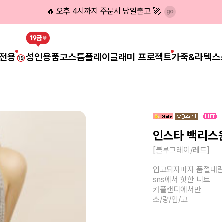
🔥 오후 4시까지 주문시 당일출고 🚀
전용
성인용품
코스튬플레이
글래머 프로젝트
가죽&라텍스
인스타 백리스
[블루그레이/레드]
입고되자마자 품절대
sns에서 핫한 니트
커플캔디에서만
소/량/입/고