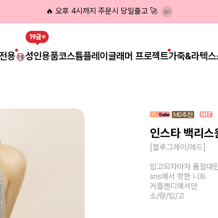
🔥 오후 4시까지 주문시 당일출고 🚀
전용
성인용품
코스튬플레이
글래머 프로젝트
가죽&라텍스
인스타 백리스
[블루그레이/레드]
입고되자마자 품절대
sns에서 핫한 니트
커플캔디에서만
소/량/입/고