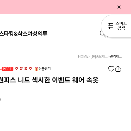
스타킹&삭스
여성의류
0
HOME
>
[본]중요재고
>
관리재고
원피스 니트 섹시한 이벤트 웨어 속옷
란