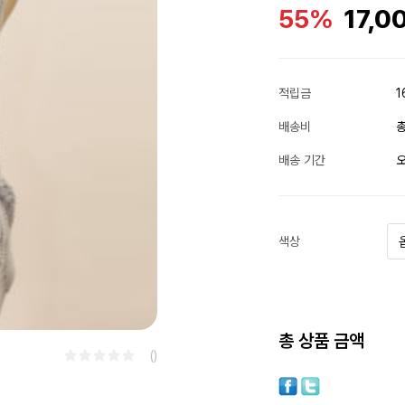
55%
17,0
적립금
1
배송비
총
배송 기간
오
색상
총 상품 금액
()