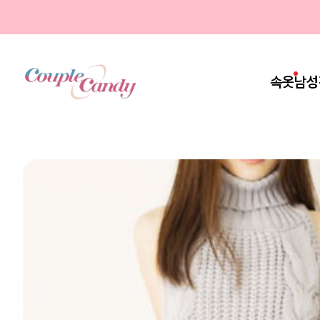
속옷
남성