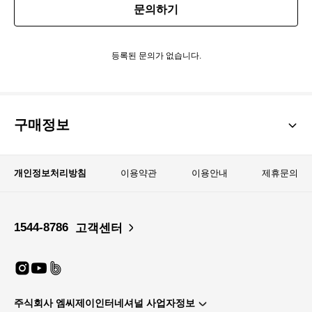
문의하기
등록된 문의가 없습니다.
구매정보
개인정보처리방침
이용약관
이용안내
제휴문의
1544-8786
고객센터
모델이름 : 율이
키 162cm
가슴둘레 : 33인치 (83센치) C컵
주식회사 엠씨제이인터네셔널 사업자정보
허리둘레 : 24인치 (60센치)