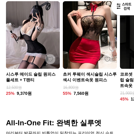
시스루 메이드 슬립 원피스
초커 투웨이 섹시슬립 시스루
코르셋
풀세트 + T팬티
섹시 이벤트속옷 원피스
립 슬림
트속옷
12,500원
16,800원
25%
9,370원
55%
7,560원
21,900
45%
1
All-In-One Fit: 완벽한 실루엣
머리부터 발끝까지 빈틈없이 밀착되는 프리미엄 전신 수트