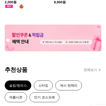
2,000원
8,900원
추천상품
전체보기
슬립/원피스
스타킹
섹시 란제리
여름시즌
인기 코스프레