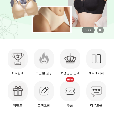
2
/
4
최다판매
따끈한 신상
회원등급 안내
세트패키지
이벤트
고객요청
쿠폰
리뷰모음