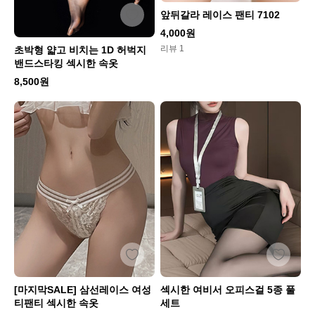
앞뒤갈라 레이스 팬티 7102
4,000원
리뷰 1
초박형 얇고 비치는 1D 허벅지
밴드스타킹 섹시한 속옷
8,500원
[마지막SALE] 삼선레이스 여성
섹시한 여비서 오피스걸 5종 풀
티팬티 섹시한 속옷
세트