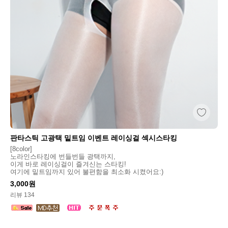
판타스틱 고광택 밑트임 이벤트 레이싱걸 섹시스타킹
[8color]
노라인스타킹에 번들번들 광택까지,
이게 바로 레이싱걸이 즐겨신는 스타킹!
여기에 밑트임까지 있어 불편함을 최소화 시켰어요:)
3,000원
리뷰 134