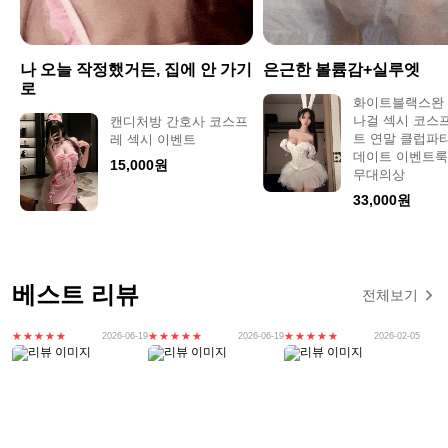
나 오늘 작정했거든, 집에 안 가기
은근한 볼륨감+실루엣
로
화이트블랙스완
나걸 섹시 코스
캔디처방 간호사 코스프
트 연말 클럽파
레 섹시 이벤트
데이트 이벤트룩
15,000원
무대의상
33,000원
베스트 리뷰
전체보기
2026-06-19
2026-06-19
2026-02-05