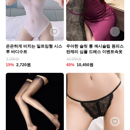
은은하게 비치는 밑트임형 시스
우아한 슬릿 롱 섹시슬립 원피스
루 바디수트
란제리 심플 드레스 이벤트속옷
3,200원
19,000원
15%
2,720원
45%
10,450원