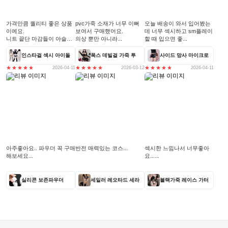
가격만큼 퀄리티 좋은 상품
pvc가죽 소재가 너무 이뻐
오늘 배송이 와서 입어봤는
이에요.
보여서 구매했어요.
데 너무 섹시하고 sm플레이
니트 끝단 마감들이 아슬아
의상 뿐만 아니라...
할 때 입으면 좋...
슬...
인스타걸 섹시 아이돌
폭스 데빌걸 가죽 투
사이드 망사 마이크로
2026-04-11
2026-03-12
2026-04-11
아주좋아요.. 파우더 꼭 구매
반전 매력있는 코스...
섹시한 느낌나서 너무좋아
해보세요...
요......
실리콘 보존파우더
세일러 레오타드 세라
블랙가죽 레이스 가터