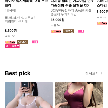
아야오 섹시세라복 교복 코스
나시형 실리콘 가짜가슴 인조
0D데니
프레
가슴성형 수술 보형물 CD
스타킹
[네이비]
B컵부터G컵까지 솜/실리카겔
3,500
충전제 두가지타입!!
리뷰 12
폭.발.적.인 입고문의!
65,000원
저렴한데 섹시해
리뷰 52
8,500원
리뷰 72
Best pick
전체보기