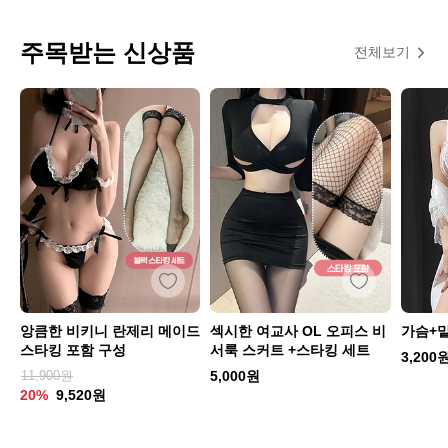
주목받는 신상품
전체보기
앙큼한 비키니 란제리 메이드
섹시한 여교사 OL 오피스 비
가슴+
스타킹 포함 구성
서룩 스커트 +스타킹 세트
3,200
11,900원
5,000원
20%
9,520원