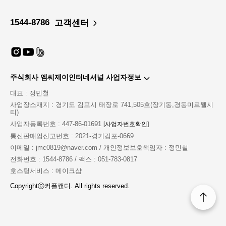
1544-8786
고객센터
주식회사 엠씨제이인터네셔널 사업자정보
대표 : 정민철
사업장소재지 : 경기도 김포시 태장로 741,505호(장기동,경동미르웰시
티)
사업자등록번호 : 447-86-01691
[사업자번호확인]
통신판매업신고번호 : 2021-경기김포-0669
MD'S PICK COMMENT
이메일 : jmc0819@naver.com / 개인정보보호책임자 : 정민철
explanation of product
전화번호 : 1544-8786 / 팩스 : 051-783-0817
호스팅서비스 : 메이크샵
커플캔디 베스트아이템!!
어깨선이 드러나는 디자인으로
Copyrightⓒ커플캔디. All rights reserved.
좀 더 여리여리한 핏감.
밑트임된 디자인으로 인기많아요
오래전부터 인기있는 제품은
이유가 있는 법!