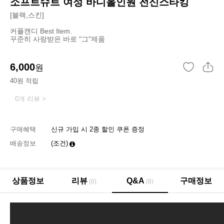
소프트슈트 여성 바디올인원 전신스타킹
[블랙,스킨]
커플캔디 Best Item.
꾸준히 사랑받은 바로 "그"제품
6,000
원
40원 적립
0개 리뷰 >
구매혜택
신규 가입 시 2종 할인 쿠폰 증정
배송정보
(조건)
상품정보
리뷰
Q&A
구매정보
(0)
(8)