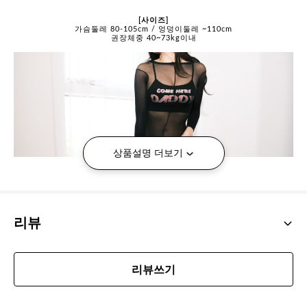
[사이즈]
가슴둘레 80-105cm / 엉덩이둘레 ~110cm
권장체중 40~73kg이내
상품설명 더보기
리뷰
리뷰쓰기