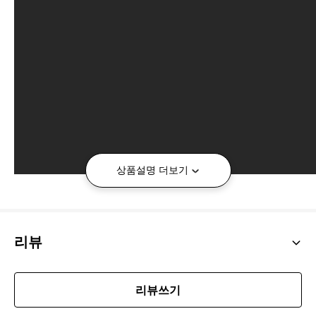
상품설명 더보기
MD'S PICK COMMENT
explanation of product
리뷰
입은듯 안입은듯, 정말 편한 팬티!
얇고 가벼운 소재로 바디에 착 달라붙은
리뷰쓰기
시원한 팬티에요. 베이직한 디자인으로
부담감 없이 섹시해 질 수 있는 아이템!