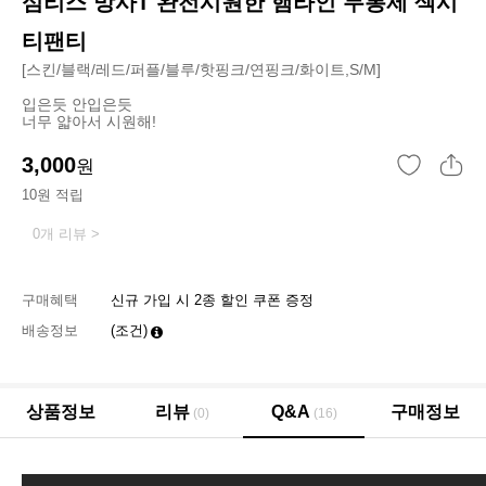
심리스 망사T 완전시원한 햄라인 무봉제 섹시
티팬티
[스킨/블랙/레드/퍼플/블루/핫핑크/연핑크/화이트,S/M]
입은듯 안입은듯
너무 얇아서 시원해!
3,000
원
10원 적립
0개 리뷰 >
구매혜택
신규 가입 시 2종 할인 쿠폰 증정
배송정보
(조건)
상품정보
리뷰
Q&A
구매정보
(0)
(16)