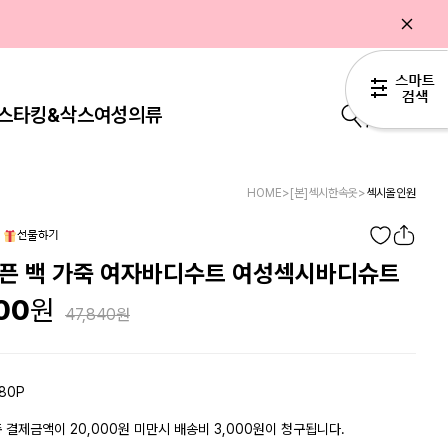
스타킹&삭스
여성의류
0
HOME
>
[본]섹시한속옷
>
섹시올인원
오픈 백 가죽 여자바디수트 여성섹시바디슈트
00
47,840
80P
 결제금액이 20,000원 미만시 배송비 3,000원이 청구됩니다.