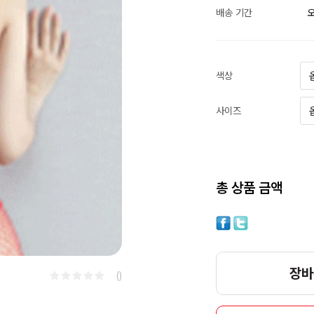
배송 기간
오
색상
사이즈
총 상품 금액
장바
()