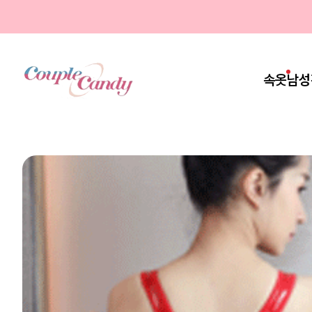
속옷
남성