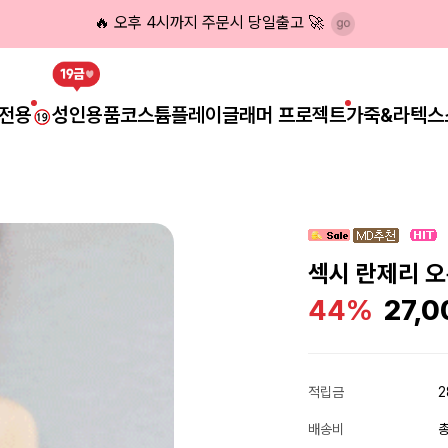
🔥 오후 4시까지 주문시 당일출고 🚀
전용
성인용품
코스튬플레이
글래머 프로젝트
가죽&라텍스
섹시 란제리 
44%
27,0
적립금
2
배송비
총