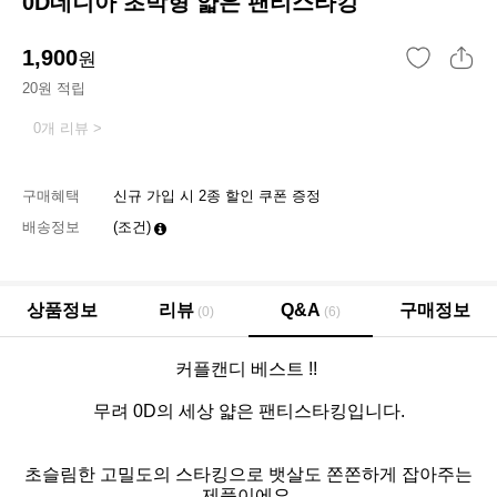
0D데니아 초박형 얇은 팬티스타킹
1,900
원
20원 적립
0개 리뷰 >
구매혜택
신규 가입 시 2종 할인 쿠폰 증정
배송정보
(조건)
상품정보
리뷰
Q&A
구매정보
(0)
(6)
커플캔디 베스트 !!
무려 0D의 세상 얇은 팬티스타킹입니다.
초슬림한 고밀도의 스타킹으로 뱃살도 쫀쫀하게 잡아주는
제품이에요