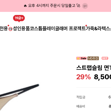
🔥 오후 4시까지 주문시 당일출고 🚀
전용
성인용품
코스튬플레이
글래머 프로젝트
가죽&라텍스
스트랩슬림 면
29%
8,50
적립금
6
배송비
총