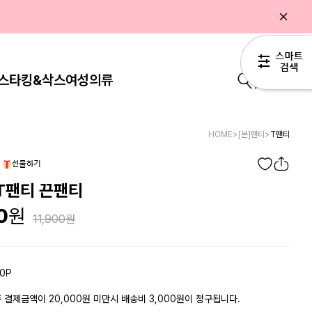
스타킹&삭스
여성의류
0
HOME
>
[본]팬티
>
T팬티
T팬티 끈팬티
0
11,900
0P
 결제금액이 20,000원 미만시 배송비 3,000원이 청구됩니다.