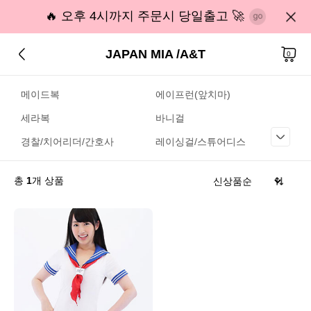
🔥 오후 4시까지 주문시 당일출고 🚀
JAPAN MIA /A&T
0
메이드복
에이프런(앞치마)
세라복
바니걸
경찰/치어리더/간호사
레이싱걸/스튜어디스
총
1
개 상품