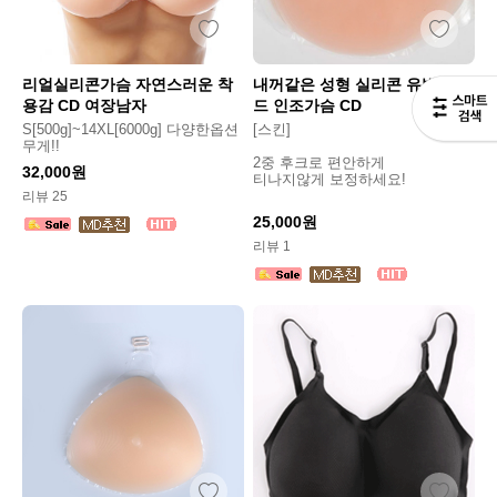
리얼실리콘가슴 자연스러운 착
내꺼같은 성형 실리콘 유방암패
용감 CD 여장남자
드 인조가슴 CD
S[500g]~14XL[6000g] 다양한옵션
[스킨]
무게!!
2중 후크로 편안하게
32,000원
티나지않게 보정하세요!
리뷰 25
25,000원
리뷰 1