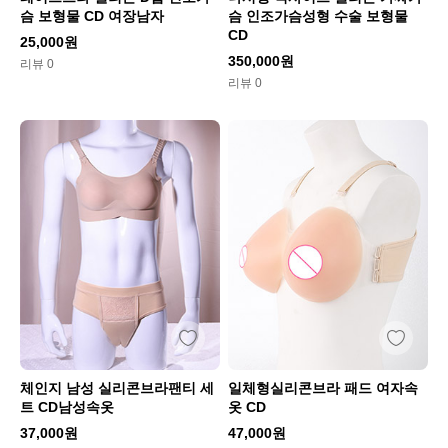
슴 보형물 CD 여장남자
슴 인조가슴성형 수술 보형물
CD
25,000원
350,000원
리뷰 0
리뷰 0
체인지 남성 실리콘브라팬티 세
일체형실리콘브라 패드 여자속
트 CD남성속옷
옷 CD
37,000원
47,000원