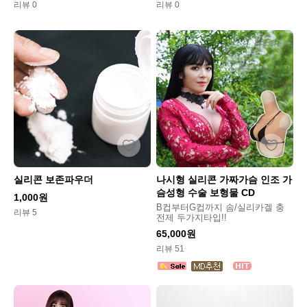
리뷰 0
리뷰 0
실리콘 보존파우더
나시형 실리콘 가짜가슴 인조 가
슴성형 수술 보형물 CD
1,000원
B컵부터G컵까지 솜/실리카겔 충
리뷰 5
전제 두가지타입!!
65,000원
리뷰 51