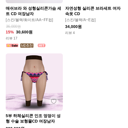
매쉬브라 와 성형실리콘가슴 세
자연성형 실리콘 브라세트 여자
트 CD 여장남자
속옷 CD
[스킨/블랙/화이트/AA~FF컵]
[스킨/블랙/A~E컵]
36,000원
34,000원
15%
30,600원
리뷰 4
리뷰 17
5부 하체실리콘 인조 엉덩이 성
형 수술 보형물CD 여장남자