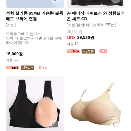
성형 실리콘 65MM 가슴뽕 볼륨
끈 베이직 매쉬브라 와 성형실리
패드 브라에 연결
콘 세트 CD
[스킨]
[스킨/블랙/화이트/AA~EE컵]
36,000원
브라후크에 가볍게~
18%
29,520원
양쪽 다 필요하시다면 2개를 구매
하셔야합니다
리뷰 12
15,000원
리뷰 55